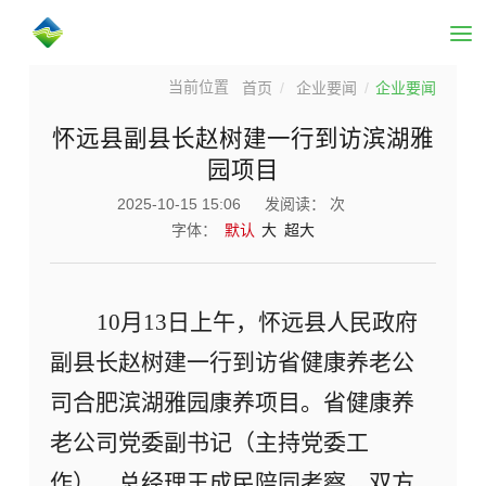
首页
企业要闻
企业要闻
怀远县副县长赵树建一行到访滨湖雅
园项目
2025-10-15 15:06
发阅读：
次
字体：
默认
大
超大
10月13日
上午
，怀远县人民政府
副县长赵树建一行
到访
省健康养老公
司
合肥
滨湖雅园康养项目。
省健康养
老公司
党委副书记（主持党委工
作）、总经理王成民
陪同考察
。双方