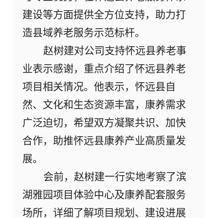
建设等
方面
提供全方位支持，助力打
造县域养老服务
示范
标杆。
赵树建对公司支持怀远县养老事
业表示感谢，
重点
介绍了
怀远
县养老
项目
相关情况。他表示，怀远
县
自
然、文化和生态资源丰富，康养
需求
广泛迫切
，希望双方凝聚共识、加快
合作，
助推怀远县康养产业高质量发
展
。
会前，赵树建一行实地考察
了
滨
湖雅园项目体验中心及康养配套服务
场所，详细了解项目规划、建设进展