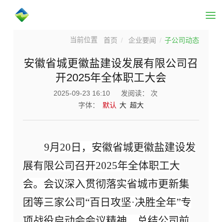
首页
企业要闻
子公司动态
安徽省城更徽盐建设发展有限公司召
开2025年全体职工大会
2025-09-23 16:10
发阅读：
次
字体：
默认
大
超大
9月
20
日，安徽省城更徽盐建设发
展有限公司
召开
2025年全体职工大
会。会议深入贯彻落实省城市更新集
团
等三家公司
“百日攻坚·决胜全年”专
项战役启动会
会议
精神，总结公司前