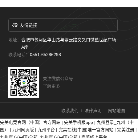
友情链接
地址：
合肥市包河区华山路与紫云路交叉口徽盐世纪广场
A座
联系电话：
0551-65286298
关注微信公众号
了解更多
联系我们
法律声明
网站地图
完美电竞官网（中国）官方网站
|
完美手机版app
|
九州登录_九州（中
国）
|
九州网页版
|
九州平台
|
完美在线(中国)唯一官方网站
|
完美注册
|
九州官方(中国)总部_九州官方(中国)总部
|
完美线上平台
|