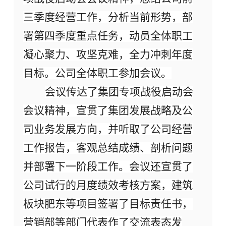
三季度经营工作，分析当前形势，部
署第四季度重点任务，动员全体职工
凝心聚力
、攻坚克难，全力冲刺年度
目标。公司全体职工参加会议。
会议传达了集团专项战役启动会
会议精神，宣贯了
集团发展战略及
公
司
业务
发展
方向
，并听取了公司经营
工作报告，客观总结成绩、剖析问题
并部署下一阶段工作。
会议还
宣贯了
公司试行的
月度绩效考核方案，建筑
板块
肥东等
项目签署了目标责任书，
营销部等
部门代表作
了
交流
表态发