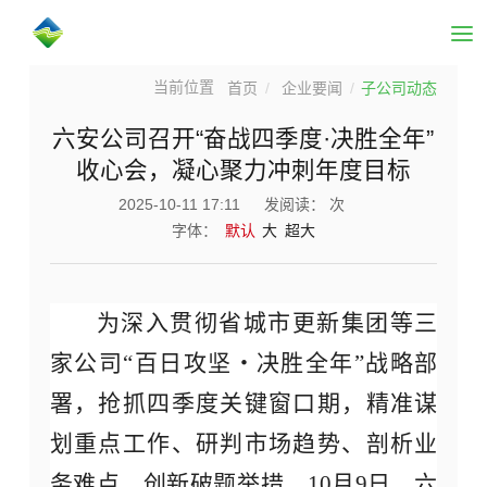
首页
企业要闻
子公司动态
六安公司召开“奋战四季度·决胜全年”
收心会，凝心聚力冲刺年度目标
2025-10-11 17:11
发阅读：
次
字体：
默认
大
超大
为深入贯彻省城市更新集团等三
家公司
“百日攻坚・决胜全年”战略部
署，抢抓四季度关键窗口期，精准谋
划重点工作、研判市场趋势、剖析业
务难点、创新破题举措，10月9日，六