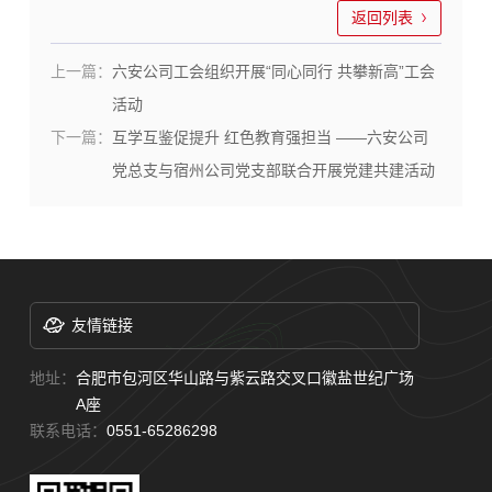
返回列表
上一篇：
六安公司工会组织开展“同心同行 共攀新高”工会
活动
下一篇：
互学互鉴促提升 红色教育强担当 ——六安公司
党总支与宿州公司党支部联合开展党建共建活动
友情链接
地址：
合肥市包河区华山路与紫云路交叉口徽盐世纪广场
A座
联系电话：
0551-65286298