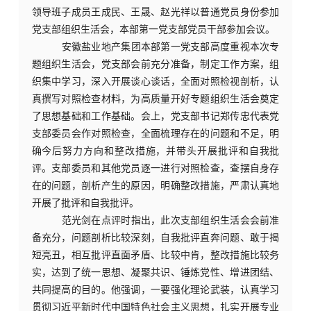
领导班子成员王成民、王晟、赵光祥以普通党员身份参加
党支部组织生活会，本部第一党支部党员干部参加会议。
安徽盐业地产集团本部第一党支部高度重视本次专
题组织生活会，党支部会前充分准备，制定工作方案，组
织集中学习，深入开展谈心谈话，全面对照检视剖析，认
真撰写对照检查材料，为高质量开好专题组织生活会奠定
了思想基础和工作基础。会上，党支部书记郑传忠代表党
支部委员会作对照检查，全面梳理存在的问题和不足，明
确今后努力方向和整改措施，并带头开展批评和自我批
评。支部委员和其他党员逐一进行对照检查，查摆自身存
在的问题，剖析产生的原因，明确整改措施，严肃认真地
开展了批评和自我批评。
范光剑在点评时指出，此次支部组织生活会会前准
备充分，问题剖析比较深刻，自我批评直奔问题、敢于揭
短亮丑，相互批评直面矛盾、比较中肯，整改措施比较务
实，达到了统一思想、凝聚共识、锤炼党性、增进团结、
共同提高的目的。他强调，一要强化理论武装，认真学习
贯彻习近平新时代中国特色社会主义思想，扎实开展专业