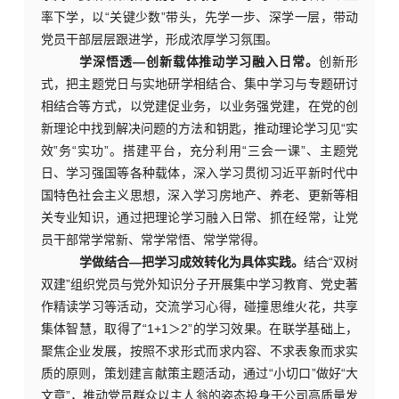
率下学，以“关键少数”带头，先学一步、深学一层，带动
党员干部层层跟进学，形成浓厚学习氛围。
学深悟透
—创新载体推动学习融入日常。
创新形
式，把
主题党日与实地研学相结合、集中学习与专题研讨
相结合等方式，以党建促业务，以业务强党建，在党的创
新理论中找到解决问题的方法和钥匙，推动理论学习见
“实
效”务“实功”。
搭建平台，充分利用
“三会一课”、主题党
日、学习强国等各种载体，深入学习贯彻习近平新时代中
国特色社会主义思想，深入学习房地产、养老、更新等相
关专业知识，通过把理论学习融入日常、抓在经常，让党
员干部常学常新、常学常悟、常学常得。
学做结合
—把学习成效转化为具体实践。
结合
“双树
双建”组织党员与党外知识分子开展集中学习教育、党史著
作精读学习等活动，
交流学习心得，碰撞思维火花，共享
集体智慧，取得了
“1+1＞2”的学习效果。在联学基础上，
聚焦企业发展，按照不求形式而求内容、不求表象而求实
质的原则，
策划建言献策主题活动，通过
“小切口”做好“大
文章”，推动党员群众以主人翁的姿态投身于公司高质量发