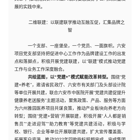
展的实践中来。
二维联建：以联建联学推动互融互促，汇集品牌之
智
一个支部、一座堡垒，一个党员、一面旗帜。六安
项目党支部坚持把促进中心工作作为品牌建设工作的出发
点和落脚点，积极开展党建联建，以
“联建”模式推动党建
工作与业务工作深度融合。
共绘蓝图，以
“党建+”模式赋能改革转型。
围绕
“党
建+养老”，邀请省民政厅、六安市有关部门及头部设计院
等单位开展共建，
联合六安市中医院开展
“党建共建促提升
健康养老送服务”主题活动，聚焦
政策、产品、服务等方面
为六州雅园医养项目共谋良策，推动产业板块向养老方向
转型
；围绕
“党建+营销”
开展联建，
积极开展
“人人都是销
售员”“走进迎驾”“助力教育”等党建共建活动，
积极与
学
校、银行、企业等单位开展联建共建，扩大宣传覆盖面、
拓
展客户资源，推动
2022年回款指标超额完成，完成集团