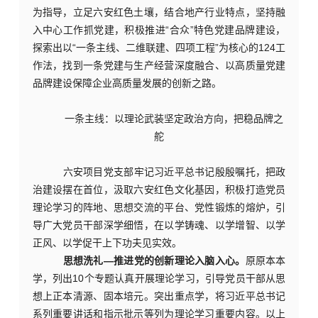
为指导，立足六安红色土壤，结合地产行业特点，坚持融
入中心工作抓党建，积极推进“合众”特色党建品牌建设，
探索出以“一条主线、二维联建、四项工程”为核心的124工
作法，找到一条党建与生产经营深度融合、以高质量党建
品牌建设保障企业高质量发展的创新之路。
一条主线：以理论武装坚定政治方向，把稳品牌之
舵
六安项目党支部牢记习近平总书记殷殷嘱托，把政
治建设摆在首位，汲取六安红色文化基因，积极打造党员
理论学习的阵地、思想交流的平台、党性锻炼的熔炉，引
导广大党员干部深学细悟，在以学铸魂、以学增智、以学
正风、以学促干上下功夫见实效。
思想洗礼
—推进党的创新理论入脑入心。
原原本本
学，列出
10个专题认真开展理论学习，引导党员干部从思
想上正本清源、固本培元。突出重点学，将习近平总书记
系列重要讲话和指示批示等列为理论学习重要内容。以上