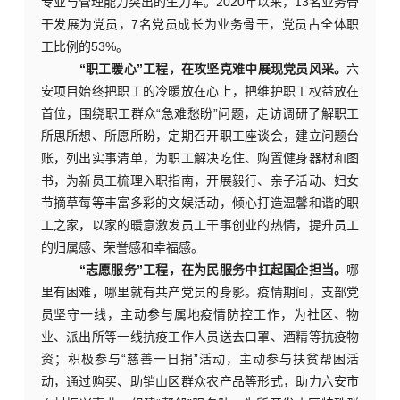
专业与管理能力突出的生力军。2020年以来，13名业务骨
干发展为党员，7名党员成长为业务骨干，党员占全体职
工比例的53%。
“职工暖心”工程，在攻坚克难中展现党员风采。
六
安项目始终
把职工的冷暖放在心上，把维护职工权益放在
首位
，围绕职工群众
“急难愁盼”问题，走访调研了解职工
所思所想、所愿所盼，定期召开职工座谈会，建立问题台
账，列出实事清单，为职工解决吃住、购置健身器材和图
书，为新员工梳理入职指南，开展毅行、亲子活动、妇女
节摘草莓等丰富多彩的文娱活动，倾心打造温馨和谐的职
工之家，以家的暖意激发员工干事创业的热情，提升员工
的归属感、荣誉感和幸福感。
“志愿服务”工程，在为民服务中扛起国企担当。
哪
里有困难，哪里就有共产党员的身影。疫情期间，支部党
员坚守一线，主动参与属地疫情防控工作，为社区、物
业、派出所等一线抗疫工作人员送去口罩、酒精等抗疫物
资；积极参与
“慈善一日捐”活动，主动参与扶贫帮困活
动，通过购买、助销山区群众农产品等形式，助力六安市