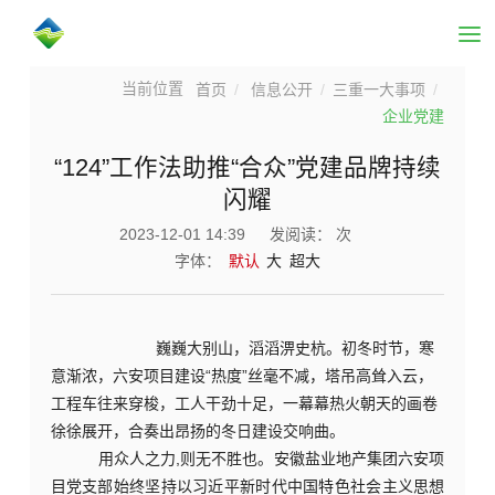
首页
信息公开
三重一大事项
企业党建
“124”工作法助推“合众”党建品牌持续
闪耀
2023-12-01 14:39
发阅读：
次
字体：
默认
大
超大
巍巍大别山，滔滔淠史杭。初冬时节，寒
意渐浓，六安项目建设
“热度”丝毫不减，塔吊高耸入云，
工程车往来穿梭，工人干劲十足，一幕幕热火朝天的画卷
徐徐展开，合奏出昂扬的冬日建设交响曲。
用众人之力
,则无不胜也。安徽盐业地产集团六安项
目党支部始终坚持以习近平新时代中国特色社会主义思想