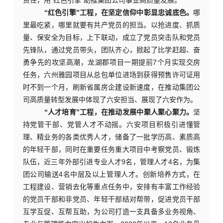
责任，用
“红色引擎”助推集团公司事业高质量发展。
“红色引擎”工程，在坚定信仰中彰显忠诚底色。
哪
里最吃紧，哪里就要有共产党员的担当。以抢进度、抓质
量、保安全为目标，上下联动，成立了党员突击队和党员
先锋队，
通过
党员带头，团队齐心，
掀起了比学赶超、奋
勇争先的攻坚高潮，龙湖郡项目一期提前
7个月实现交房
任务，六州雅园项目从总包单位进场到获得预售许可证用
时不到一个月，刷新省属房企建设新速度，在推动集团公
司高质量转型发展中体现了六安担当、展现了六安作为。
“人才培育”工程，在推动发展中聚人聚心聚力。
坚
持党管干部、党管人才不动摇。六安项目积极引进懂管
理、精业务的各类优秀人才，储备了一批学历高、素质高
的年轻干部，同时在重要任务重大项目中考察党员、锻炼
队伍，近三年外部引进专业人才
9名，管理人才4名，为集
团公司输送4名中层及以上管理人才。创新培养方式，在
工程建设、营销去化等重点任务中，安排有丰富工作经验
的党员干部和非党员、年轻干部结对帮带，促进党员干部
互学互促、互帮互助，为公司打造一支具备多业务视角、