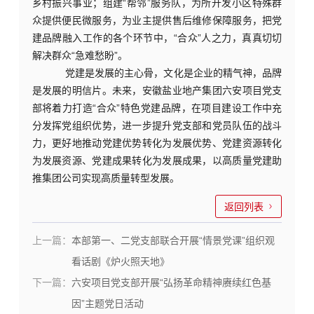
乡村振兴事业；
组建
“帮邻”服务队，为所开发小区特殊群
众提供便民微服务，为业主提供售后维修保障服务，把党
建品牌融入工作的各个环节中，
“合众”人之力，真真切切
解决群众“急难愁盼”。
党建是发展的主心骨，文化是企业的精气神，品牌
是发展的明信片。未来，
安徽盐业地产集团六安项目
党支
部
将
着力打造
“
合众
”
特色
党建品牌，在项目建设工作中充
分发挥党组织优势，
进一步提升
党支部和党员队伍的战斗
力，更好地推动党建优势转化为发展优势、党建资源转化
为发展资源、党建成果转化为发展成果，以高质量党建助
推
集团
公司实现高质量
转型
发展。
返回列表
上一篇：
本部第一、二党支部联合开展“情景党课”组织观
看话剧《炉火照天地》
下一篇：
六安项目党支部开展“弘扬革命精神赓续红色基
因”主题党日活动