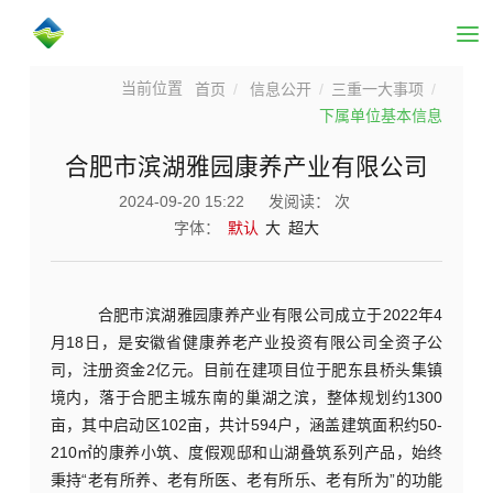
首页
信息公开
三重一大事项
下属单位基本信息
合肥市滨湖雅园康养产业有限公司
2024-09-20 15:22
发阅读：
次
字体：
默认
大
超大
合肥市滨湖雅园康养产业有限公司成立于
2022年4
月18日，是安徽省健康养老产业投资有限公司全资子公
司
，注册资金
2亿元。目前在建项目位于肥东县桥头集镇
境内，
落于合肥主城东南的巢湖之滨，整体规划约
1300
亩，其中启动区102亩，共计594户，涵盖建筑面积
约
50-
210㎡的康养小筑、度假观邸和山湖叠筑系列产品
，始终
秉持
“老有所养、老有所医、老有所乐、老有所为”的功能