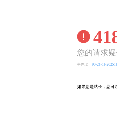
41
您的请求疑
事件ID：
90-21-11-20251
如果您是站长，您可