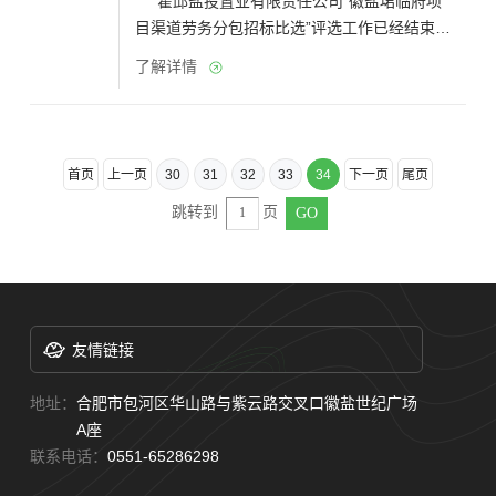
霍邱盐投置业有限责任公司“徽盐珺临府项
目渠道劳务分包招标比选”评选工作已经结束，
现将评审结果公示如下，接受社会各界监督。
了解详情
如有异议，请于三日内（2021年12月16日至
2021年12月20日下午17:00前）以书面形式向
招选人提出，逾期不予受理。 中选候选单
位：安徽再...
首页
上一页
30
31
32
33
34
下一页
尾页
跳转到
页
友情链接
地址：
合肥市包河区华山路与紫云路交叉口徽盐世纪广场
A座
联系电话：
0551-65286298