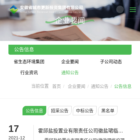
企业要闻
公告信息
省生态环境集团
企业要闻
子公司动态
行业资讯
通知公告
首页
企业要闻
通知公告
公告信息
公告信息
招采公告
中标公告
黑名单
17
霍邱盐投置业有限责任公司徽盐珺临府
2021-12
项目渠道劳务分包招标比选中标公示