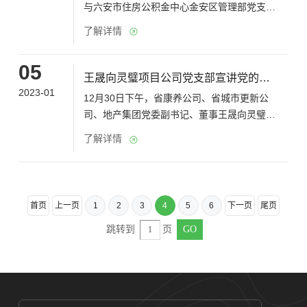
展党建共建活动
与六安市住房公积金中心金安区管理部党支部
共同开展“红色公积金 服务暖人心”主题党日活
了解详情
动。 活动中，双方就六安市住房公积金中心
“红色公积金”党建品牌及六安项目公司“合众”
05
党建品牌的建设和推动开展了深入交流。同
王晟向灵璧项目公司党支部宣讲党的二
时，结合最新政策，针对个人和企业公积金贷
2023-01
十大精神
12月30日下午，省康养公司、省城市更新公
款业务...
司、地产集团党委副书记、董事王晟向灵璧项
目公司党支部宣讲党的二十大精神。地产集团
了解详情
相关部门负责同志参加宣讲活动，灵璧项目公
司全体党员以视频方式参加宣讲会。 王晟围绕
党的二十大报告确定的重要思想、重要观点、
重大战略、重大举措等内容，从深刻领会大会
首页
上一页
1
2
3
4
5
6
下一页
尾页
的主题和主要成果...
跳转到
页