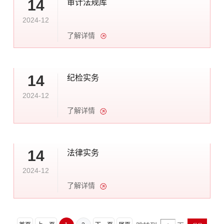
14
审计法规库
2024-12
了解详情
14
纪检实务
2024-12
了解详情
14
法律实务
2024-12
了解详情